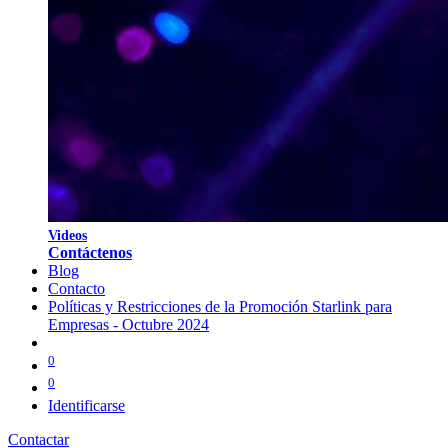
V
i
d
eos
Contáctenos
Blog
Contacto
Políticas y Restricciones de la Promoción Starlink para
Empresas - Octubre 2024
0
0
Identificarse
Contactar