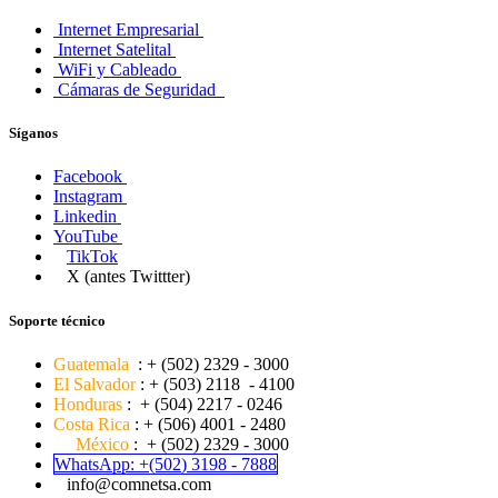
Internet Empresarial
Internet Satelital
WiFi y Cableado
Cámaras de Seguridad
Síganos
Facebook
Instagram
Linkedin
YouTube
TikTok
X (antes Twittter)
Soporte técnico
G
uatemala
: + (502) 2329 - 3000
El Salvador
: + (503) 2118 - 4100
H
onduras
: + (504) 2217 - 0246
C
osta Rica
: + (506) 4001 - 2480
México
: + (502) 2329 - 3000
WhatsApp:
+(502
) 3
198 -
7888
info@comnetsa.com