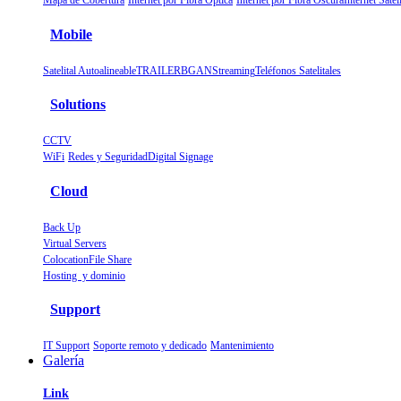
Mapa de Cobertura
Internet por Fibra Óptica
Internet por Fibra Oscura
Internet Sa
Mobile
Satelital Autoalineable
TRAILER
BGAN
Streaming
Teléfonos Satelitales
Solutions
CCTV
WiFi
Redes y Seguridad
Digital Signage
Cloud
Back Up
Virtual Servers
Colocation
File Share
Hosting y dominio
Support
IT Support
Soporte remoto y dedicado
Mantenimiento
Galería
Link