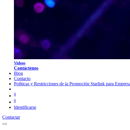
V
i
d
eos
Contáctenos
Blog
Contacto
Políticas y Restricciones de la Promoción Starlink para Empres
0
0
Identificarse
Contactar