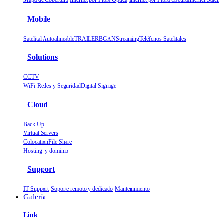
Mapa de Cobertura
Internet por Fibra Óptica
Internet por Fibra Oscura
Internet Sa
Mobile
Satelital Autoalineable
TRAILER
BGAN
Streaming
Teléfonos Satelitales
Solutions
CCTV
WiFi
Redes y Seguridad
Digital Signage
Cloud
Back Up
Virtual Servers
Colocation
File Share
Hosting y dominio
Support
IT Support
Soporte remoto y dedicado
Mantenimiento
Galería
Link