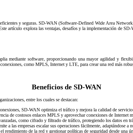
ás eficientes y seguras. SD-WAN (Software-Defined Wide Area Network)
 Este artículo explora las ventajas, desafíos y la implementación de SD
a mediante software, proporcionando una mayor agilidad y flexibilid
 conexiones, como MPLS, Internet y LTE, para crear una red más robus
Beneficios de SD-WAN
nizaciones, entre los cuales se destacan:
conexiones, SD-WAN optimiza el tráfico y mejora la calidad de servicio
ncia de costosos enlaces MPLS y aprovechar conexiones de Internet 
adas, como cifrado y filtrado de tráfico, protegiendo los datos en trá
e a las empresas escalar sus operaciones fácilmente, adaptándose a n
l rendimiento de la red y gestionar políticas de seguridad desde una ún