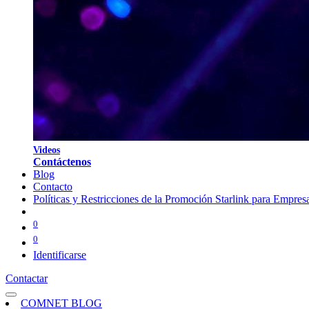
V
i
d
eos
Contáctenos
Blog
Contacto
Políticas y Restricciones de la Promoción Starlink para Empres
0
0
Identificarse
Contactar
COMNET BLOG