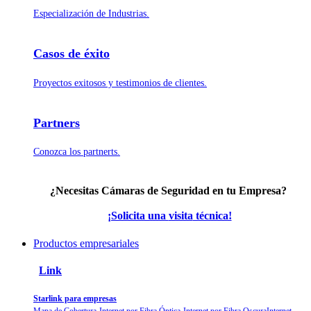
Especialización de Industrias.
Casos de éxito
Proyectos exitosos y testimonios de clientes.
Partners
Conozca los partnerts.
¿Necesitas
Cámaras de Seguridad
en tu Empresa?
¡Solicita una
visita
técnica!
Productos empresariales
Link
Starlink para empresas