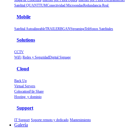
Mapa de Cobertura
Internet por Fibra Óptica
Internet por Fibra Oscura
Internet
Satelital QUANTTUM
Conectividad Microondas
Redundancia Real
Mobile
Satelital Autoalineable
TRAILER
BGAN
Streaming
Teléfonos Satelitales
Solutions
CCTV
WiFi
Redes y Seguridad
Digital Signage
Cloud
Back Up
Virtual Servers
Colocation
File Share
Hosting y dominio
Support
IT Support
Soporte remoto y dedicado
Mantenimiento
Galería