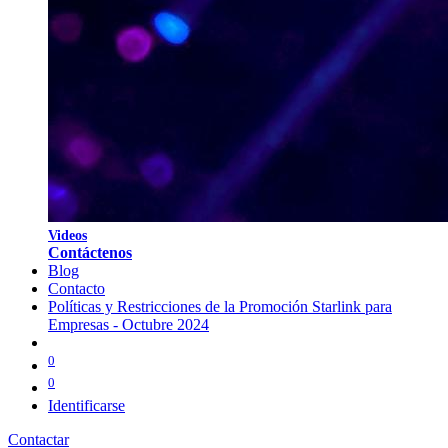
V
i
d
eos
Contáctenos
Blog
Contacto
Políticas y Restricciones de la Promoción Starlink para
Empresas - Octubre 2024
0
0
Identificarse
Contactar