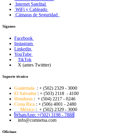
Internet Satelital
WiFi y Cableado
Cámaras de Seguridad
Síganos
Facebook
Instagram
Linkedin
YouTube
TikTok
X (antes Twittter)
Soporte técnico
G
uatemala
: + (502) 2329 - 3000
El Salvador
: + (503) 2118 - 4100
H
onduras
: + (504) 2217 - 0246
C
osta Rica
: + (506) 4001 - 2480
México
: + (502) 2329 - 3000
WhatsApp:
+(502
) 3
198 -
7888
info@comnetsa.com
Oficinas